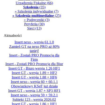
Urządzenia Fiskalne
(66)
Szkolenia
(35)
» Szkolenia indywidualne
(7)
» Szkolenia multimedialne
(25)
» Podręczniki
(3)
Peryferia
(30)
Sieci
(13)
Aktualności
Insert nexo - wersja 61.1.0
Zamień GT na nexo PRO aż 80%
taniej!
Insert - Zostań PRO Promocja dla
Firm
Insert - Zostań PRO Promocja dla Biur
Insert GT - Biuro wersja 1.26 HF1
Insert GT - wersja 1.89 + HF2
Insert GT - wersja 1.88 + HF6
Insert nexo - wersja 60 + 60.1.1
Obowiązkowy KSeF już działa
Insert GT - wersja 1.87 + SP3 HF1
Insert nexo - wersja 59 + 59.2.1
Subiekt 123 - wersja 2026.02
Insert GT - wersja 1.86 + HF1