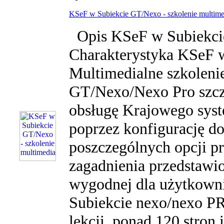
KSeF w Subiekcie GT/Nexo - szkolenie multime
Opis KSeF w Subiekcie
Charakterystyka KSeF 
Multimedialne szkoleni
GT/Nexo/Nexo Pro szcz
obsługę Krajowego syste
poprzez konfigurację d
poszczególnych opcji p
zagadnienia przedstawi
wygodnej dla użytkown
Subiekcie nexo/nexo PR
lekcji, ponad 120 stron 