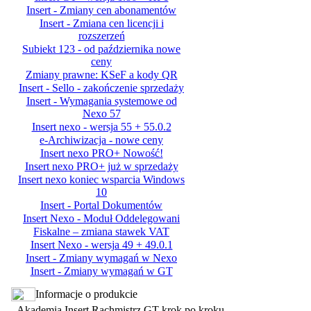
Insert - Zmiany cen abonamentów
Insert - Zmiana cen licencji i
rozszerzeń
Subiekt 123 - od października nowe
ceny
Zmiany prawne: KSeF a kody QR
Insert - Sello - zakończenie sprzedaży
Insert - Wymagania systemowe od
Nexo 57
Insert nexo - wersja 55 + 55.0.2
e-Archiwizacja - nowe ceny
Insert nexo PRO+ Nowość!
Insert nexo PRO+ już w sprzedaży
Insert nexo koniec wsparcia Windows
10
Insert - Portal Dokumentów
Insert Nexo - Moduł Oddelegowani
Fiskalne – zmiana stawek VAT
Insert Nexo - wersja 49 + 49.0.1
Insert - Zmiany wymagań w Nexo
Insert - Zmiany wymagań w GT
Informacje o produkcie
Akademia Insert Rachmistrz GT krok po kroku