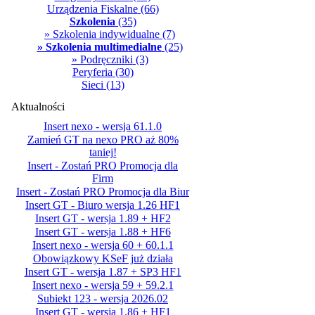
Urządzenia Fiskalne
(66)
Szkolenia
(35)
» Szkolenia indywidualne
(7)
» Szkolenia multimedialne
(25)
» Podręczniki
(3)
Peryferia
(30)
Sieci
(13)
Aktualności
Insert nexo - wersja 61.1.0
Zamień GT na nexo PRO aż 80%
taniej!
Insert - Zostań PRO Promocja dla
Firm
Insert - Zostań PRO Promocja dla Biur
Insert GT - Biuro wersja 1.26 HF1
Insert GT - wersja 1.89 + HF2
Insert GT - wersja 1.88 + HF6
Insert nexo - wersja 60 + 60.1.1
Obowiązkowy KSeF już działa
Insert GT - wersja 1.87 + SP3 HF1
Insert nexo - wersja 59 + 59.2.1
Subiekt 123 - wersja 2026.02
Insert GT - wersja 1.86 + HF1