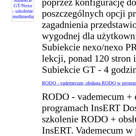
poprzez konfigurację d
poszczególnych opcji p
zagadnienia przedstawi
wygodnej dla użytkown
Subiekcie nexo/nexo PR
lekcji, ponad 120 stron 
Subiekcie GT - 4 godzin
RODO - vademecum, obsługa RODO w progra
RODO - vademecum + 
programach InsERT Dost
szkolenie RODO + obs
InsERT. Vademecum w pr