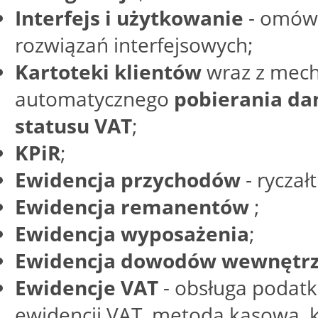
Interfejs i użytkowanie
- omów
rozwiązań interfejsowych;
Kartoteki klientów
wraz z mec
automatycznego
pobierania da
statusu VAT
;
KPiR
;
Ewidencja przychodów
- ryczałt
Ewidencja remanentów
;
Ewidencja wyposażenia
;
Ewidencja dowodów wewnętr
Ewidencje VAT
- obsługa podatk
ewidencji VAT, metoda kasowa, 