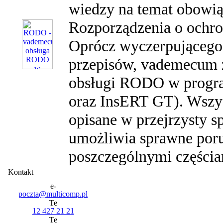
wiedzy na temat obowi
Rozporządzenia o ochr
Oprócz wyczerpująceg
przepisów, vademecum z
obsługi RODO w progr
oraz InsERT GT). Wszys
opisane w przejrzysty 
umożliwia sprawne poru
poszczególnymi częścia
Kontakt
poczta@multicomp.pl
12 427 21 21