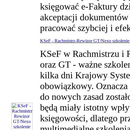
księgować e-Faktury d
akceptacji dokumentów 
pracować szybciej i efe
KSeF - Rachmistrz-Rewizor GT/Nexo szkolenie 
KSeF w Rachmistrzu i 
oraz GT - ważne szkole
kilka dni Krajowy Syste
obowiązkowy. Oznacza t
do nowych zasad został
będą miały istotny wpł
księgowości, dlatego p
multimedialne szkolenia