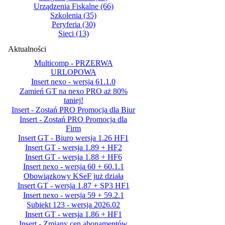
Urządzenia Fiskalne
(66)
Szkolenia
(35)
Peryferia
(30)
Sieci
(13)
Aktualności
Multicomp - PRZERWA
URLOPOWA
Insert nexo - wersja 61.1.0
Zamień GT na nexo PRO aż 80%
taniej!
Insert - Zostań PRO Promocja dla Biur
Insert - Zostań PRO Promocja dla
Firm
Insert GT - Biuro wersja 1.26 HF1
Insert GT - wersja 1.89 + HF2
Insert GT - wersja 1.88 + HF6
Insert nexo - wersja 60 + 60.1.1
Obowiązkowy KSeF już działa
Insert GT - wersja 1.87 + SP3 HF1
Insert nexo - wersja 59 + 59.2.1
Subiekt 123 - wersja 2026.02
Insert GT - wersja 1.86 + HF1
Insert - Zmiany cen abonamentów