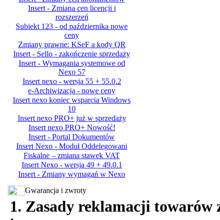
Insert - Zmiana cen licencji i
rozszerzeń
Subiekt 123 - od października nowe
ceny
Zmiany prawne: KSeF a kody QR
Insert - Sello - zakończenie sprzedaży
Insert - Wymagania systemowe od
Nexo 57
Insert nexo - wersja 55 + 55.0.2
e-Archiwizacja - nowe ceny
Insert nexo koniec wsparcia Windows
10
Insert nexo PRO+ już w sprzedaży
Insert nexo PRO+ Nowość!
Insert - Portal Dokumentów
Insert Nexo - Moduł Oddelegowani
Fiskalne – zmiana stawek VAT
Insert Nexo - wersja 49 + 49.0.1
Insert - Zmiany wymagań w Nexo
Gwarancja i zwroty
1. Zasady reklamacji towarów