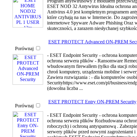
Program anytwirusowy z modułem przeciwszpi
ESET NOD 32 Antywirus Idealna ochrona a
Antivirus 4.0 jest kompletnym programem ant
które czyhają na nas w Internecie. Do zagroż
internetowe Spyware Adware Phishing Oraz 
skuteczności, a zarazem niesłychanej szybkośc
ESET PROTECT Advanced ON-PREM Secu
Porównaj
- ESET Endpoint Security - ochrona kompute
ochrona serwera plików - Ransomware Remed
wbudowanym firewallem (tylko dla stacji robo
chroń komputery, urządzenia mobilne i serwe
Zawiera rozwiązania : - dla komputerów oso
Securityhttps://www.eset.com/pl/business/end
(dowolna liczba ...
ESET PROTECT Entry ON-PREM Security
Porównaj
- ESET Endpoint Security - ochrona kompute
ochrona serwera plików Rozbudowana ochrona
roboczych) i ochroną antyspamową . Zabezpiec
serwery plików przed nowymi zagrożeniami i 