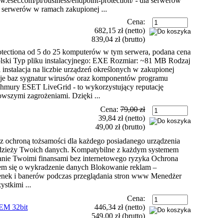
.eset.com/pl/business/endpoint-protection/ - dla serwerów
 serwerów w ramach zakupionej ...
Cena:
682,15 zł
(netto)
839,04 zł
(brutto)
tectiona od 5 do 25 komputerów w tym serwera, podana cena
olski Typ pliku instalacyjnego: EXE Rozmiar: ~81 MB Rodzaj
 instalacja na liczbie urządzeń określonych w zakupionej
zacje baz sygnatur wirusów oraz komponentów programu
chmury ESET LiveGrid - to wykorzystujący reputację
wszymi zagrożeniami. Dzięki ...
Cena:
79,00 zł
39,84 zł
(netto)
49,00 zł
(brutto)
z ochroną tożsamości dla każdego posiadanego urządzenia
radzieży Twoich danych. Kompatybilne z każdym systemem
anie Twoimi finansami bez internetowego ryzyka Ochrona
iem się o wykradzenie danych Blokowanie reklam –
enek i banerów podczas przeglądania stron www Menedżer
ystkimi ...
Cena:
M 32bit
446,34 zł
(netto)
549,00 zł
(brutto)