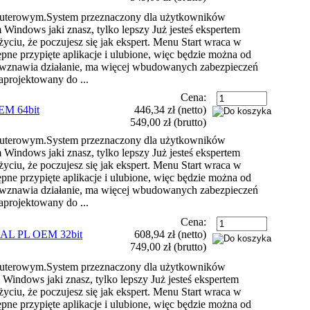
puterowym.System przeznaczony dla użytkowników
ndows jaki znasz, tylko lepszy Już jesteś ekspertem
yciu, że poczujesz się jak ekspert. Menu Start wraca w
ępne przypięte aplikacje i ulubione, więc będzie można od
 i wznawia działanie, ma więcej wbudowanych zabezpieczeń
aprojektowany do ...
Cena:
M 64bit
446,34 zł
(netto)
549,00 zł
(brutto)
puterowym.System przeznaczony dla użytkowników
ndows jaki znasz, tylko lepszy Już jesteś ekspertem
yciu, że poczujesz się jak ekspert. Menu Start wraca w
ępne przypięte aplikacje i ulubione, więc będzie można od
 i wznawia działanie, ma więcej wbudowanych zabezpieczeń
aprojektowany do ...
Cena:
L PL OEM 32bit
608,94 zł
(netto)
749,00 zł
(brutto)
puterowym.System przeznaczony dla użytkowników
indows jaki znasz, tylko lepszy Już jesteś ekspertem
yciu, że poczujesz się jak ekspert. Menu Start wraca w
ępne przypięte aplikacje i ulubione, więc będzie można od