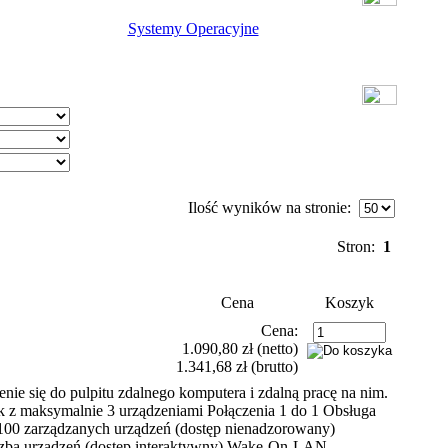
Systemy Operacyjne
Ilość wyników na stronie:
Stron:
1
Cena
Koszyk
Cena:
1.090,80 zł
(netto)
1.341,68 zł
(brutto)
nie się do pulpitu zdalnego komputera i zdalną pracę na nim.
k z maksymalnie 3 urządzeniami Połączenia 1 do 1 Obsługa
00 zarządzanych urządzeń (dostęp nienadzorowany)
iczbą urządzeń (dostęp interaktywny) Wake-On-LAN