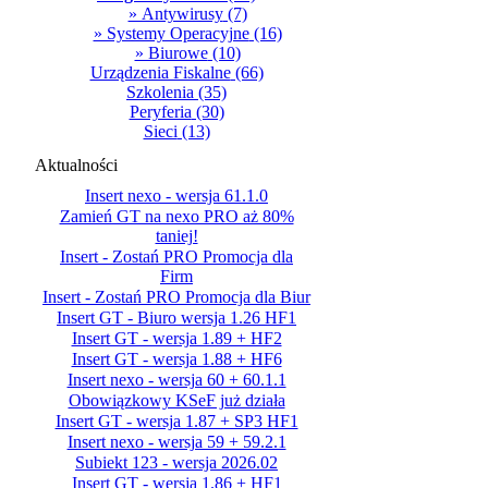
» Antywirusy
(7)
» Systemy Operacyjne
(16)
» Biurowe
(10)
Urządzenia Fiskalne
(66)
Szkolenia
(35)
Peryferia
(30)
Sieci
(13)
Aktualności
Insert nexo - wersja 61.1.0
Zamień GT na nexo PRO aż 80%
taniej!
Insert - Zostań PRO Promocja dla
Firm
Insert - Zostań PRO Promocja dla Biur
Insert GT - Biuro wersja 1.26 HF1
Insert GT - wersja 1.89 + HF2
Insert GT - wersja 1.88 + HF6
Insert nexo - wersja 60 + 60.1.1
Obowiązkowy KSeF już działa
Insert GT - wersja 1.87 + SP3 HF1
Insert nexo - wersja 59 + 59.2.1
Subiekt 123 - wersja 2026.02
Insert GT - wersja 1.86 + HF1