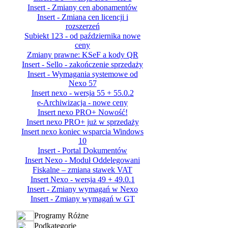
Insert - Zmiany cen abonamentów
Insert - Zmiana cen licencji i
rozszerzeń
Subiekt 123 - od października nowe
ceny
Zmiany prawne: KSeF a kody QR
Insert - Sello - zakończenie sprzedaży
Insert - Wymagania systemowe od
Nexo 57
Insert nexo - wersja 55 + 55.0.2
e-Archiwizacja - nowe ceny
Insert nexo PRO+ Nowość!
Insert nexo PRO+ już w sprzedaży
Insert nexo koniec wsparcia Windows
10
Insert - Portal Dokumentów
Insert Nexo - Moduł Oddelegowani
Fiskalne – zmiana stawek VAT
Insert Nexo - wersja 49 + 49.0.1
Insert - Zmiany wymagań w Nexo
Insert - Zmiany wymagań w GT
Programy Różne
Podkategorie