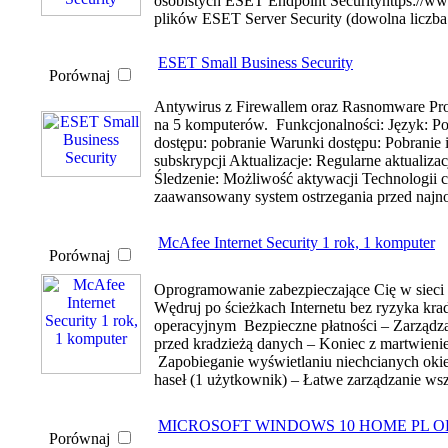
osobistych ESET Endpoint Securityhttps://www
plików ESET Server Security (dowolna liczba
ESET Small Business Security
Porównaj
Antywirus z Firewallem oraz Rasnomware Pro
na 5 komputerów. Funkcjonalności: Język: P
dostępu: pobranie Warunki dostępu: Pobranie i
subskrypcji Aktualizacje: Regularne aktuali
Śledzenie: Możliwość aktywacji Technologii 
zaawansowany system ostrzegania przed najno
McAfee Internet Security 1 rok, 1 komputer
Porównaj
Oprogramowanie zabezpieczające Cię w sieci 
Wędruj po ścieżkach Internetu bez ryzyka k
operacyjnym Bezpieczne płatności – Zarządz
przed kradzieżą danych – Koniec z martwien
Zapobieganie wyświetlaniu niechcianych oki
haseł (1 użytkownik) – Łatwe zarządzanie wsz
MICROSOFT WINDOWS 10 HOME PL OE
Porównaj