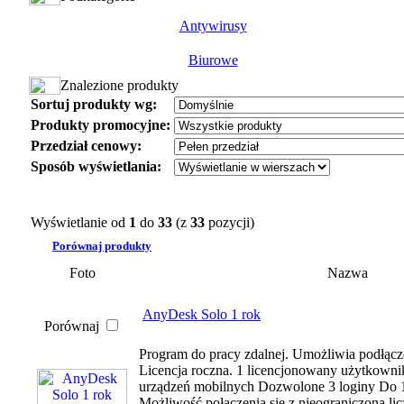
Antywirusy
Biurowe
Znalezione produkty
Sortuj produkty wg:
Produkty promocyjne:
Przedział cenowy:
Sposób wyświetlania:
Wyświetlanie od
1
do
33
(z
33
pozycji)
Porównaj produkty
Foto
Nazwa
AnyDesk Solo 1 rok
Porównaj
Program do pracy zdalnej. Umożliwia podłącze
Licencja roczna. 1 licencjonowany użytkowni
urządzeń mobilnych Dozwolone 3 loginy Do 1
Możliwość połączenia się z nieograniczoną l