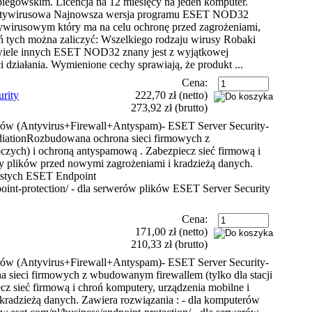
egowskim. Licencja na 12 miesięcy na jeden komputer.
ntywirusowa Najnowsza wersja programu ESET NOD32
ywirusowym który ma na celu ochronę przed zagrożeniami,
eń tych można zaliczyć: Wszelkiego rodzaju wirusy Robaki
wiele innych ESET NOD32 znany jest z wyjątkowej
i działania. Wymienione cechy sprawiają, że produkt ...
Cena:
rity
222,70 zł
(netto)
273,92 zł
(brutto)
rów (Antyvirus+Firewall+Antyspam)- ESET Server Security-
iationRozbudowana ochrona sieci firmowych z
czych) i ochroną antyspamową . Zabezpiecz sieć firmową i
ry plików przed nowymi zagrożeniami i kradzieżą danych.
bistych ESET Endpoint
point-protection/ - dla serwerów plików ESET Server Security
Cena:
171,00 zł
(netto)
210,33 zł
(brutto)
rów (Antyvirus+Firewall+Antyspam)- ESET Server Security-
 sieci firmowych z wbudowanym firewallem (tylko dla stacji
z sieć firmową i chroń komputery, urządzenia mobilne i
kradzieżą danych. Zawiera rozwiązania : - dla komputerów