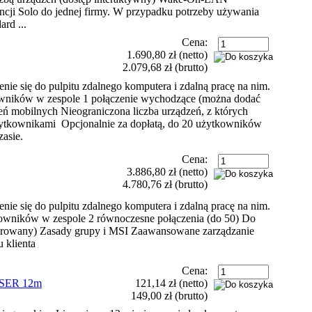
encji Solo do jednej firmy. W przypadku potrzeby używania
ard ...
Cena:
1.690,80 zł
(netto)
2.079,68 zł
(brutto)
nie się do pulpitu zdalnego komputera i zdalną pracę na nim.
owników w zespole 1 połączenie wychodzące (można dodać
eń mobilnych Nieograniczona liczba urządzeń, z których
żytkownikami Opcjonalnie za dopłatą, do 20 użytkowników
zasie.
Cena:
3.886,80 zł
(netto)
4.780,76 zł
(brutto)
nie się do pulpitu zdalnego komputera i zdalną pracę na nim.
kowników w zespole 2 równoczesne połączenia (do 50) Do
zorowany) Zasady grupy i MSI Zaawansowane zarządzanie
u klienta
Cena:
SER 12m
121,14 zł
(netto)
149,00 zł
(brutto)