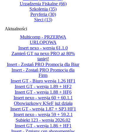
Urządzenia Fiskalne
(66)
Szkolenia
(35)
Peryferia
(30)
Sieci
(13)
Aktualności
Multicomp - PRZERWA
URLOPOWA
Insert nexo - wersja 61.1.0
Zamień GT na nexo PRO aż 80%
taniej!
Insert - Zostań PRO Promocja dla Biur
Insert - Zostań PRO Promocja dla
Firm
Insert GT - Biuro wersja 1.26 HF1
Insert GT - wersja 1.89 + HF2
Insert GT - wersja 1.88 + HF6
Insert nexo - wersja 60 + 60.1.1
Obowiązkowy KSeF już działa
Insert GT - wersja 1.87 + SP3 HF1
Insert nexo - wersja 59 + 59.2.1
Subiekt 123 - wersja 2026.02
Insert GT - wersja 1.86 + HF1
Insert - Zmiany cen abonamentów