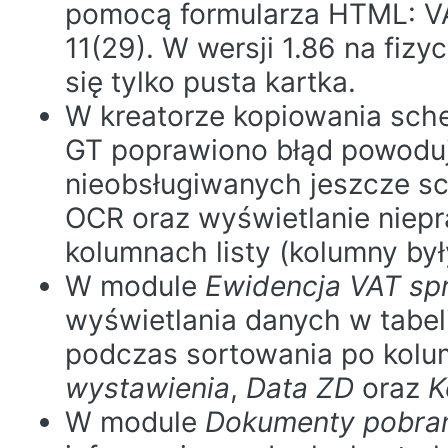
pomocą formularza HTML: VAT
11(29). W wersji 1.86 na fiz
się tylko pusta kartka.
W kreatorze kopiowania sch
GT poprawiono błąd powoduj
nieobsługiwanych jeszcze s
OCR oraz wyświetlanie niep
kolumnach listy (kolumny był
W module
Ewidencja VAT s
wyświetlania danych w tabeli
podczas sortowania po kol
wystawienia
,
Data ZD
oraz
K
W module
Dokumenty pobr