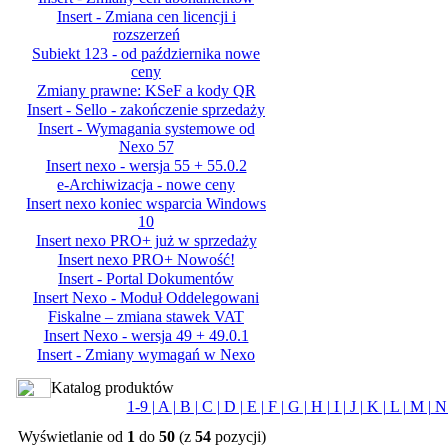
Insert - Zmiana cen licencji i
rozszerzeń
Subiekt 123 - od października nowe
ceny
Zmiany prawne: KSeF a kody QR
Insert - Sello - zakończenie sprzedaży
Insert - Wymagania systemowe od
Nexo 57
Insert nexo - wersja 55 + 55.0.2
e-Archiwizacja - nowe ceny
Insert nexo koniec wsparcia Windows
10
Insert nexo PRO+ już w sprzedaży
Insert nexo PRO+ Nowość!
Insert - Portal Dokumentów
Insert Nexo - Moduł Oddelegowani
Fiskalne – zmiana stawek VAT
Insert Nexo - wersja 49 + 49.0.1
Insert - Zmiany wymagań w Nexo
Katalog produktów
1-9 |
A |
B |
C |
D |
E |
F |
G |
H |
I |
J |
K |
L |
M |
N 
Wyświetlanie od
1
do
50
(z
54
pozycji)