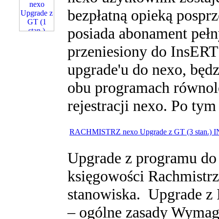
bezpłatną opieką posprz
posiada abonament pełn
przeniesiony do InsERT
upgrade'u do nexo, będ
obu programach równole
rejestracji nexo. Po tym 
RACHMISTRZ nexo Upgrade z GT (3 stan.) 
Upgrade z programu do 
księgowości Rachmistrz 
stanowiska. Upgrade z
– ogólne zasady Wymaga