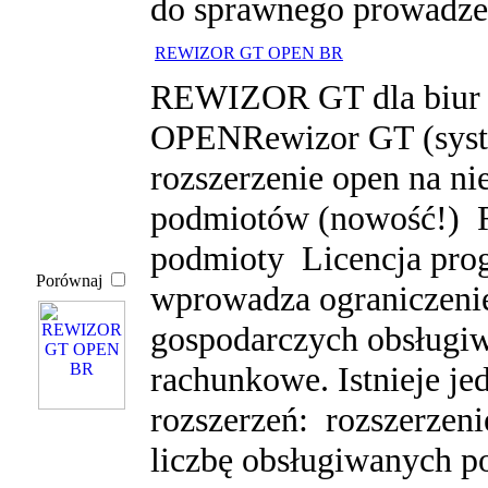
do sprawnego prowadzen
REWIZOR GT OPEN BR
REWIZOR GT dla biur 
OPENRewizor GT (syst
rozszerzenie open na ni
podmiotów (nowość!) R
podmioty Licencja pr
Porównaj
wprowadza ograniczeni
gospodarczych obsługiw
rachunkowe. Istnieje j
rozszerzeń: rozszerzeni
liczbę obsługiwanych p