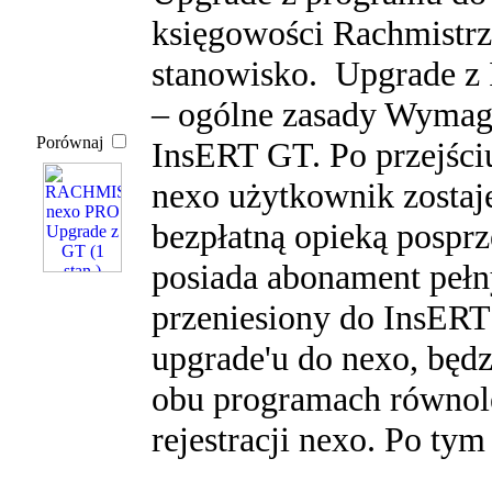
księgowości Rachmistrz 
stanowisko. Upgrade z
– ogólne zasady Wymaga
Porównaj
InsERT GT. Po przejśc
nexo użytkownik zostaj
bezpłatną opieką posprz
posiada abonament pełn
przeniesiony do InsERT
upgrade'u do nexo, będ
obu programach równole
rejestracji nexo. Po tym 