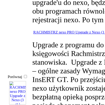
upgrade'u do nexo, będ
obu programach równole
rejestracji nexo. Po tym
RACHMISTRZ nexo PRO Upgrade z Nexo (3 
Upgrade z programu do 
księgowości Rachmistrz 
stanowiska. Upgrade z
– ogólne zasady Wymaga
Porównaj
InsERT GT. Po przejśc
nexo użytkownik zostaj
bezpłatną opieką posprz