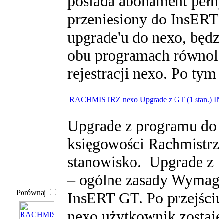
posiada abonament pełn
przeniesiony do InsERT
upgrade'u do nexo, będ
obu programach równole
rejestracji nexo. Po tym
RACHMISTRZ nexo Upgrade z GT (1 stan.) 
Upgrade z programu do 
księgowości Rachmistrz 
stanowisko. Upgrade z
– ogólne zasady Wymaga
Porównaj
InsERT GT. Po przejśc
nexo użytkownik zostaj