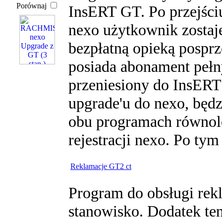
Porównaj
InsERT GT. Po przejśc
nexo użytkownik zostaj
bezpłatną opieką posprz
posiada abonament pełn
przeniesiony do InsERT
upgrade'u do nexo, będ
obu programach równole
rejestracji nexo. Po tym
Reklamacje GT2 ct
Program do obsługi rekl
stanowisko. Dodatek te