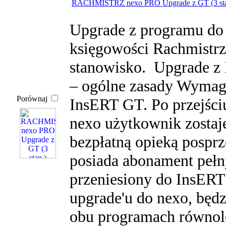
RACHMISTRZ nexo PRO Upgrade z GT (3 st
Upgrade z programu do 
księgowości Rachmistrz 
stanowisko. Upgrade z
– ogólne zasady Wymaga
Porównaj
InsERT GT. Po przejśc
nexo użytkownik zostaj
bezpłatną opieką posprz
posiada abonament pełn
przeniesiony do InsERT
upgrade'u do nexo, będ
obu programach równole