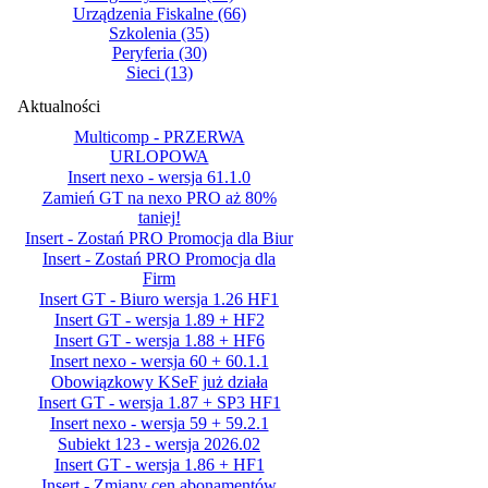
Urządzenia Fiskalne
(66)
Szkolenia
(35)
Peryferia
(30)
Sieci
(13)
Aktualności
Multicomp - PRZERWA
URLOPOWA
Insert nexo - wersja 61.1.0
Zamień GT na nexo PRO aż 80%
taniej!
Insert - Zostań PRO Promocja dla Biur
Insert - Zostań PRO Promocja dla
Firm
Insert GT - Biuro wersja 1.26 HF1
Insert GT - wersja 1.89 + HF2
Insert GT - wersja 1.88 + HF6
Insert nexo - wersja 60 + 60.1.1
Obowiązkowy KSeF już działa
Insert GT - wersja 1.87 + SP3 HF1
Insert nexo - wersja 59 + 59.2.1
Subiekt 123 - wersja 2026.02
Insert GT - wersja 1.86 + HF1
Insert - Zmiany cen abonamentów