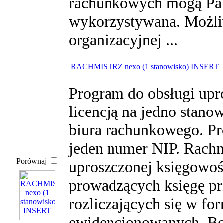
rachunkowych mogą Pań
wykorzystywana. Możliw
organizacyjnej ...
RACHMISTRZ nexo (1 stanowisko) INSERT
Program do obsługi upr
licencją na jedno stano
biura rachunkowego. P
jeden numer NIP. Rachm
Porównaj
uproszczonej księgowoś
prowadzących księgę p
rozliczających się w fo
ewidencjonowanych. Bog