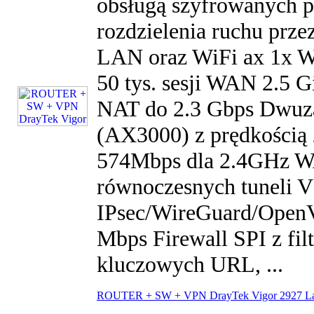
obsługą szyfrowanych p
rozdzielenia ruchu przez
LAN oraz WiFi ax 1x WA
50 tys. sesji WAN 2.5 G
NAT do 2.3 Gbps Dwuz
(AX3000) z prędkością
574Mbps dla 2.4GHz W
równoczesnych tuneli 
IPsec/WireGuard/Open
Mbps Firewall SPI z fil
kluczowych URL, ...
ROUTER + SW + VPN DrayTek Vigor 2927 