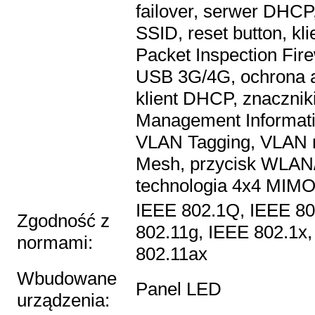
failover, serwer DHCP
SSID, reset button, kl
Packet Inspection Fir
USB 3G/4G, ochrona a
klient DHCP, znaczni
Management Informati
VLAN Tagging, VLAN n
Mesh, przycisk WLAN
technologia 4x4 MIM
IEEE 802.1Q, IEEE 80
Zgodność z
802.11g, IEEE 802.1x,
normami:
802.11ax
Wbudowane
Panel LED
urządzenia: