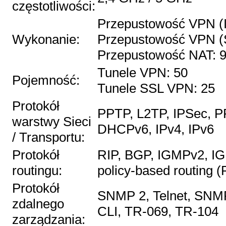
częstotliwości:
Przepustowość VPN (
Wykonanie:
Przepustowość VPN (
Przepustowość NAT: 
Tunele VPN: 50
Pojemność:
Tunele SSL VPN: 25
Protokół
PPTP, L2TP, IPSec, 
warstwy Sieci
DHCPv6, IPv4, IPv6
/ Transportu:
Protokół
RIP, BGP, IGMPv2, IGM
routingu:
policy-based routing 
Protokół
SNMP 2, Telnet, SNM
zdalnego
CLI, TR-069, TR-104
zarządzania: