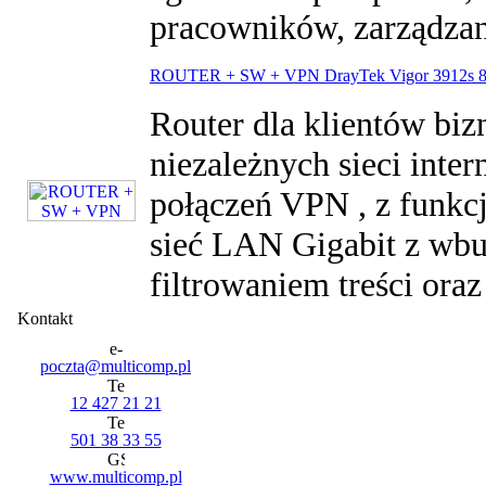
pracowników, zarządzan
ROUTER + SW + VPN DrayTek Vigor 3912s
Router dla klientów bi
niezależnych sieci inte
połączeń VPN , z funkcj
sieć LAN Gigabit z wb
filtrowaniem treści oraz
Kontakt
poczta@multicomp.pl
12 427 21 21
501 38 33 55
www.multicomp.pl