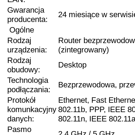
Gwarancja
24 miesiące w serwisi
producenta:
Ogólne
Rodzaj
Router bezprzewodowy
urządzenia:
(zintegrowany)
Rodzaj
Desktop
obudowy:
Technologia
Bezprzewodowa, prz
podłączania:
Protokół
Ethernet, Fast Etherne
komunkacyjny
802.11b, PPP, IEEE 8
danych:
802.11n, IEEE 802.11
Pasmo
2,4 GHz / 5 GHz