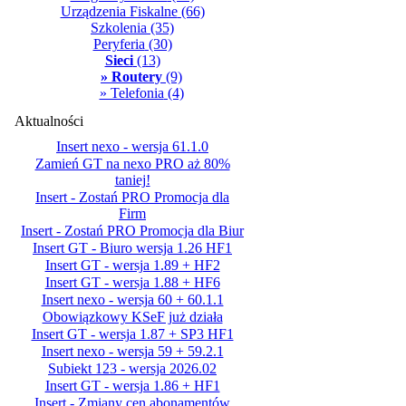
Urządzenia Fiskalne
(66)
Szkolenia
(35)
Peryferia
(30)
Sieci
(13)
» Routery
(9)
» Telefonia
(4)
Aktualności
Insert nexo - wersja 61.1.0
Zamień GT na nexo PRO aż 80%
taniej!
Insert - Zostań PRO Promocja dla
Firm
Insert - Zostań PRO Promocja dla Biur
Insert GT - Biuro wersja 1.26 HF1
Insert GT - wersja 1.89 + HF2
Insert GT - wersja 1.88 + HF6
Insert nexo - wersja 60 + 60.1.1
Obowiązkowy KSeF już działa
Insert GT - wersja 1.87 + SP3 HF1
Insert nexo - wersja 59 + 59.2.1
Subiekt 123 - wersja 2026.02
Insert GT - wersja 1.86 + HF1
Insert - Zmiany cen abonamentów