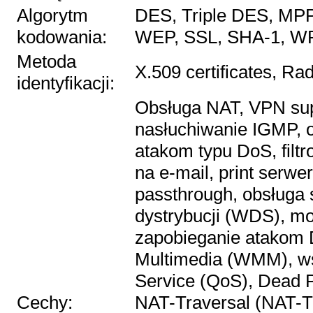
Algorytm
DES, Triple DES, MPP
kodowania:
WEP, SSL, SHA-1, W
Metoda
X.509 certificates, Ra
identyfikacji:
Obsługa NAT, VPN sup
nasłuchiwanie IGMP, 
atakom typu DoS, filtr
na e-mail, print serw
passthrough, obsługa
dystrybucji (WDS), moż
zapobieganie atakom D
Multimedia (WMM), wsp
Service (QoS), Dead 
Cechy:
NAT-Traversal (NAT-T