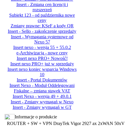
Insert - Zmiana cen licencji i
rozszerzeń
Subiekt 123 - od października nowe
ceny
Zmiany prawne: KSeF a kody QR
Insert - Sello - zakończenie sprzedaży
Insert - Wymagania systemowe od
Nexo 57
Insert nexo - wersja 55 + 55.0.2
e-Archiwizacja - nowe ceny
Insert nexo PRO+ Nowość!
Insert nexo PRO+ już w sprzedaży
Insert nexo koniec wsparcia Windows
10
Insert - Portal Dokumentów
Insert Nexo - Moduł Oddelegowani
Fiskalne – zmiana stawek VAT
Insert Nexo - wersja 49 + 49.0.1
Insert - Zmiany wymagań w Nexo
Insert - Zmiany wymagań w GT
Informacje o produkcie
ROUTER + SW + VPN DrayTek Vigor 2927 ax 2xWAN 50xV