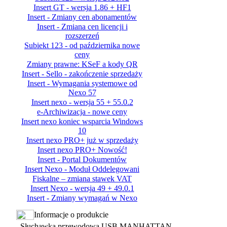
Insert GT - wersja 1.86 + HF1
Insert - Zmiany cen abonamentów
Insert - Zmiana cen licencji i
rozszerzeń
Subiekt 123 - od października nowe
ceny
Zmiany prawne: KSeF a kody QR
Insert - Sello - zakończenie sprzedaży
Insert - Wymagania systemowe od
Nexo 57
Insert nexo - wersja 55 + 55.0.2
e-Archiwizacja - nowe ceny
Insert nexo koniec wsparcia Windows
10
Insert nexo PRO+ już w sprzedaży
Insert nexo PRO+ Nowość!
Insert - Portal Dokumentów
Insert Nexo - Moduł Oddelegowani
Fiskalne – zmiana stawek VAT
Insert Nexo - wersja 49 + 49.0.1
Insert - Zmiany wymagań w Nexo
Informacje o produkcie
Słuchawka przewodowa USB MANHATTAN