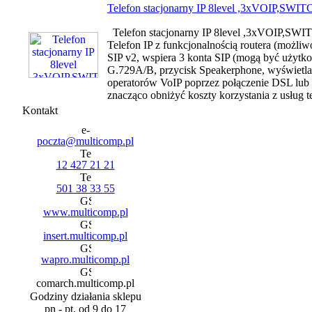
Telefon stacjonarny IP 8level ,3xVOIP,SWI
Telefon stacjonarny IP 8level ,3xVOIP,SWIT
Telefon IP z funkcjonalnością routera (możli
SIP v2, wspiera 3 konta SIP (mogą być użytk
G.729A/B, przycisk Speakerphone, wyświetla
operatorów VoIP poprzez połączenie DSL lub 
znacząco obniżyć koszty korzystania z usług te
Kontakt
poczta@multicomp.pl
12 427 21 21
501 38 33 55
www.multicomp.pl
insert.multicomp.pl
wapro.multicomp.pl
comarch.multicomp.pl
Godziny działania sklepu
pn - pt, od 9 do 17