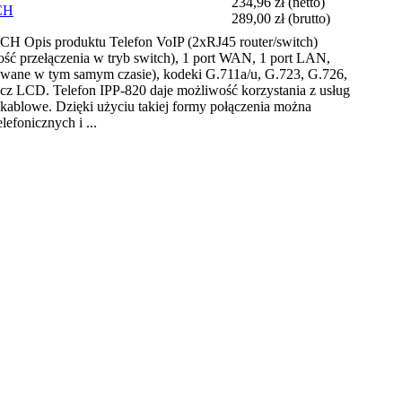
234,96 zł
(netto)
TCH
289,00 zł
(brutto)
CH Opis produktu Telefon VoIP (2xRJ45 router/switch)
wość przełączenia w tryb switch), 1 port WAN, 1 port LAN,
owane w tym samym czasie), kodeki G.711a/u, G.723, G.726,
cz LCD. Telefon IPP-820 daje możliwość korzystania z usług
kablowe. Dzięki użyciu takiej formy połączenia można
lefonicznych i ...