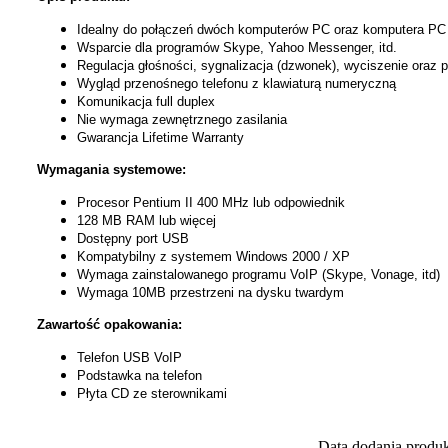
Idealny do połączeń dwóch komputerów PC oraz komputera PC 
Wsparcie dla programów Skype, Yahoo Messenger, itd.
Regulacja głośności, sygnalizacja (dzwonek), wyciszenie oraz
Wygląd przenośnego telefonu z klawiaturą numeryczną
Komunikacja full duplex
Nie wymaga zewnętrznego zasilania
Gwarancja Lifetime Warranty
Wymagania systemowe:
Procesor Pentium II 400 MHz lub odpowiednik
128 MB RAM lub więcej
Dostępny port USB
Kompatybilny z systemem Windows 2000 / XP
Wymaga zainstalowanego programu VoIP (Skype, Vonage, itd)
Wymaga 10MB przestrzeni na dysku twardym
Zawartość opakowania:
Telefon USB VoIP
Podstawka na telefon
Płyta CD ze sterownikami
Data dodania produ