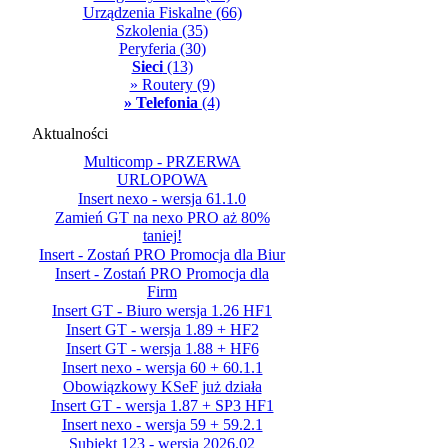
Urządzenia Fiskalne
(66)
Szkolenia
(35)
Peryferia
(30)
Sieci
(13)
» Routery
(9)
» Telefonia
(4)
Aktualności
Multicomp - PRZERWA
URLOPOWA
Insert nexo - wersja 61.1.0
Zamień GT na nexo PRO aż 80%
taniej!
Insert - Zostań PRO Promocja dla Biur
Insert - Zostań PRO Promocja dla
Firm
Insert GT - Biuro wersja 1.26 HF1
Insert GT - wersja 1.89 + HF2
Insert GT - wersja 1.88 + HF6
Insert nexo - wersja 60 + 60.1.1
Obowiązkowy KSeF już działa
Insert GT - wersja 1.87 + SP3 HF1
Insert nexo - wersja 59 + 59.2.1
Subiekt 123 - wersja 2026.02