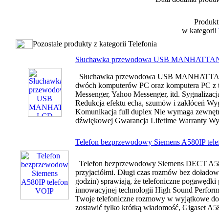
Produkt
w kategorii
Pozostałe produkty z kategorii Telefonia
Słuchawka przewodowa USB MANHATTA
Słuchawka przewodowa USB MANHATTAN z w
dwóch komputerów PC oraz komputera PC z 
Messenger, Yahoo Messenger, itd. Sygnalizac
Redukcja efektu echa, szumów i zakłóceń Wyg
Komunikacja full duplex Nie wymaga zewnętr
dźwiękowej Gwarancja Lifetime Warranty Wym
Telefon bezprzewodowy Siemens A580IP tel
Telefon bezprzewodowy Siemens DECT A580 G
przyjaciółmi. Długi czas rozmów bez doładowy
godzin) sprawiają, że telefoniczne pogawędk
innowacyjnej technologii High Sound Perform
Twoje telefoniczne rozmowy w wyjątkowe doś
zostawić tylko krótką wiadomość, Gigaset A5