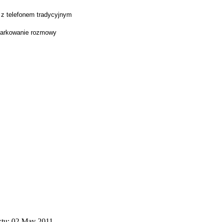
z telefonem tradycyjnym
 parkowanie rozmowy
ktu: 02 May 2011.