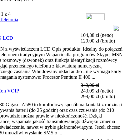
 1 z 4
Telefonia
104,88 zł
(netto)
N LCD
129,00 zł
(brutto)
yświetlaczem LCD Opis produktu: Idealny do połączeń
telefonem tradycyjnym Wsparcie dla programów Skype, MSN
ja rozmowy (dzwonek) oraz funkcja identyfikacji rozmówcy
ląd przenośnego telefonu z klawiaturą numeryczną
znego zasilania Wbudowany układ audio - nie wymaga karty
agania systemowe: Procesor Pentium II 400 ...
349,00 zł
efon VOIP
243,09 zł
(netto)
299,00 zł
(brutto)
igaset A580 to komfortowy sposób na kontakt z rodziną i
wania baterii (do 25 godzin) oraz czas czuwania (do 210
i prowadzić można prawie w nieskończoność. Dzięki
ance, wspaniała jakość transmitowanego dźwięku zmienia
wiadczenie, nawet w trybie głośnomówiącym. Jeżeli chcesz
80 umożliwi wysłanie SMS o ...