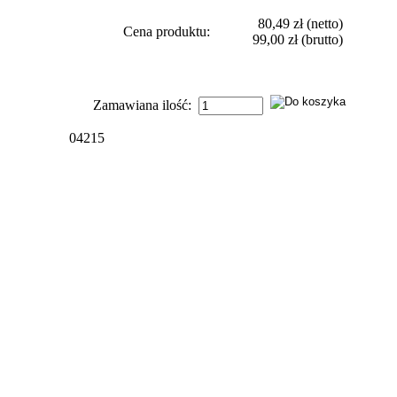
80,49 zł
(netto)
Cena produktu:
99,00 zł
(brutto)
Zamawiana ilość:
04215