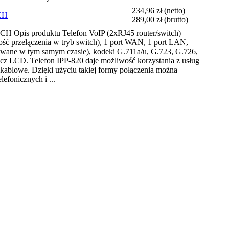
234,96 zł
(netto)
TCH
289,00 zł
(brutto)
CH Opis produktu Telefon VoIP (2xRJ45 router/switch)
wość przełączenia w tryb switch), 1 port WAN, 1 port LAN,
owane w tym samym czasie), kodeki G.711a/u, G.723, G.726,
cz LCD. Telefon IPP-820 daje możliwość korzystania z usług
kablowe. Dzięki użyciu takiej formy połączenia można
lefonicznych i ...