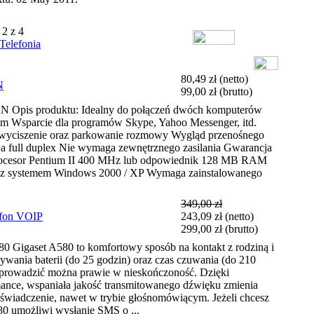
 2 z 4
Telefonia
80,49 zł
(netto)
N
99,00 zł
(brutto)
is produktu: Idealny do połączeń dwóch komputerów
ym Wsparcie dla programów Skype, Yahoo Messenger, itd.
), wyciszenie oraz parkowanie rozmowy Wygląd przenośnego
a full duplex Nie wymaga zewnętrznego zasilania Gwarancja
rocesor Pentium II 400 MHz lub odpowiednik 128 MB RAM
y z systemem Windows 2000 / XP Wymaga zainstalowanego
349,00 zł
efon VOIP
243,09 zł
(netto)
299,00 zł
(brutto)
igaset A580 to komfortowy sposób na kontakt z rodziną i
wania baterii (do 25 godzin) oraz czas czuwania (do 210
i prowadzić można prawie w nieskończoność. Dzięki
ance, wspaniała jakość transmitowanego dźwięku zmienia
wiadczenie, nawet w trybie głośnomówiącym. Jeżeli chcesz
80 umożliwi wysłanie SMS o ...