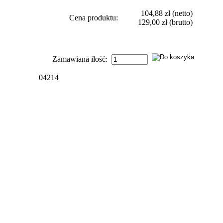
104,88 zł
(netto)
Cena produktu:
129,00 zł
(brutto)
Zamawiana ilość:
04214