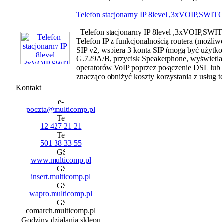
Telefon stacjonarny IP 8level ,3xVOIP,SWI
Telefon stacjonarny IP 8level ,3xVOIP,SWIT
Telefon IP z funkcjonalnością routera (możli
SIP v2, wspiera 3 konta SIP (mogą być użytk
G.729A/B, przycisk Speakerphone, wyświetla
operatorów VoIP poprzez połączenie DSL lub 
znacząco obniżyć koszty korzystania z usług te
Kontakt
poczta@multicomp.pl
12 427 21 21
501 38 33 55
www.multicomp.pl
insert.multicomp.pl
wapro.multicomp.pl
comarch.multicomp.pl
Godziny działania sklepu