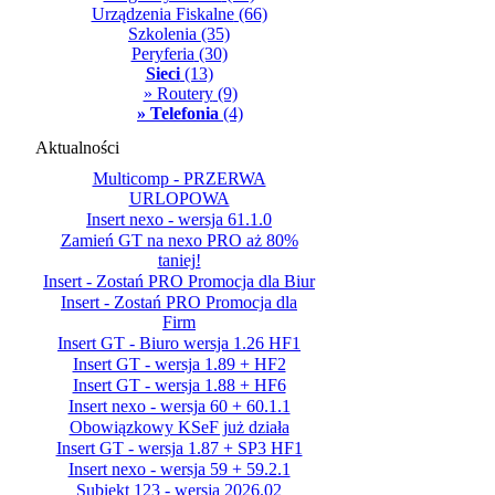
Urządzenia Fiskalne
(66)
Szkolenia
(35)
Peryferia
(30)
Sieci
(13)
» Routery
(9)
» Telefonia
(4)
Aktualności
Multicomp - PRZERWA
URLOPOWA
Insert nexo - wersja 61.1.0
Zamień GT na nexo PRO aż 80%
taniej!
Insert - Zostań PRO Promocja dla Biur
Insert - Zostań PRO Promocja dla
Firm
Insert GT - Biuro wersja 1.26 HF1
Insert GT - wersja 1.89 + HF2
Insert GT - wersja 1.88 + HF6
Insert nexo - wersja 60 + 60.1.1
Obowiązkowy KSeF już działa
Insert GT - wersja 1.87 + SP3 HF1
Insert nexo - wersja 59 + 59.2.1
Subiekt 123 - wersja 2026.02