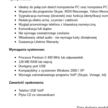
Idealny do połączeń dwóch komputerów PC oraz komputera PC 
Wsparcie dla programów Skype, MSN Messenger, Yahoo Messen
Sygnalizacja rozmowy (dzwonek) oraz funkcja identyfikacji ro
Redukcja efektu echa, szumów i zakłóceń
Wygląd przenośnego telefonu z klawiaturą numeryczną
Komunikacja full duplex
Nie wymaga zewnętrznego zasilania
Wbudowany układ audio - nie wymaga karty dźwiękowej
Gwarancja Lifetime Warranty
Wymagania systemowe:
Procesor Pentium II 400 MHz lub odpowiednik
128 MB RAM lub więcej
Dostępny port USB
Kompatybilny z systemem Windows 2000 / XP
Wymaga zainstalowanego programu VoIP (Skype, Vonage, itd)
Zawartość opakowania:
Telefon USB VoIP
Płyta CD ze sterownikami
Data dodania produ