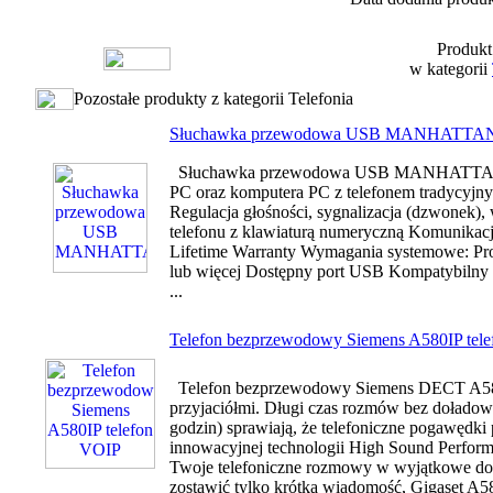
Produkt
w kategorii
Pozostałe produkty z kategorii Telefonia
Słuchawka przewodowa USB MANHATTA
Słuchawka przewodowa USB MANHATTAN Op
PC oraz komputera PC z telefonem tradycyjn
Regulacja głośności, sygnalizacja (dzwonek
telefonu z klawiaturą numeryczną Komunikacj
Lifetime Warranty Wymagania systemowe: P
lub więcej Dostępny port USB Kompatybiln
...
Telefon bezprzewodowy Siemens A580IP tel
Telefon bezprzewodowy Siemens DECT A580 G
przyjaciółmi. Długi czas rozmów bez doładowy
godzin) sprawiają, że telefoniczne pogawędk
innowacyjnej technologii High Sound Perform
Twoje telefoniczne rozmowy w wyjątkowe doś
zostawić tylko krótką wiadomość, Gigaset A5