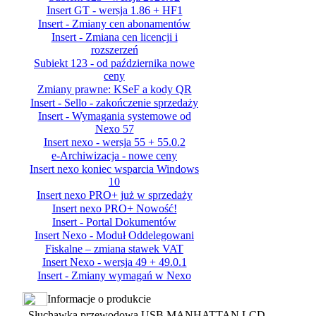
Insert GT - wersja 1.86 + HF1
Insert - Zmiany cen abonamentów
Insert - Zmiana cen licencji i
rozszerzeń
Subiekt 123 - od października nowe
ceny
Zmiany prawne: KSeF a kody QR
Insert - Sello - zakończenie sprzedaży
Insert - Wymagania systemowe od
Nexo 57
Insert nexo - wersja 55 + 55.0.2
e-Archiwizacja - nowe ceny
Insert nexo koniec wsparcia Windows
10
Insert nexo PRO+ już w sprzedaży
Insert nexo PRO+ Nowość!
Insert - Portal Dokumentów
Insert Nexo - Moduł Oddelegowani
Fiskalne – zmiana stawek VAT
Insert Nexo - wersja 49 + 49.0.1
Insert - Zmiany wymagań w Nexo
Informacje o produkcie
Słuchawka przewodowa USB MANHATTAN LCD