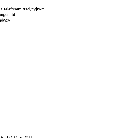
z telefonem tradycyjnym
ger, itd.
zmówcy
ktu: 02 May 2011.