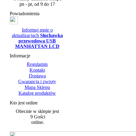
pn - pt, od 9 do 17
Powiadomienia
Informuj mnie o
aktualizacjach
Słuchawka
przewodowa USB
MANHATTAN LCD
Informacje
Regulamin
Kontakt
Dostawa
Gwarancja i zwroty
Mapa Sklepu
Katalog produktów
Kto jest online
Obecnie w sklepie jest
9 Gości
online.