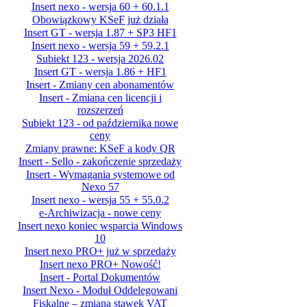
Insert nexo - wersja 60 + 60.1.1
Obowiązkowy KSeF już działa
Insert GT - wersja 1.87 + SP3 HF1
Insert nexo - wersja 59 + 59.2.1
Subiekt 123 - wersja 2026.02
Insert GT - wersja 1.86 + HF1
Insert - Zmiany cen abonamentów
Insert - Zmiana cen licencji i
rozszerzeń
Subiekt 123 - od października nowe
ceny
Zmiany prawne: KSeF a kody QR
Insert - Sello - zakończenie sprzedaży
Insert - Wymagania systemowe od
Nexo 57
Insert nexo - wersja 55 + 55.0.2
e-Archiwizacja - nowe ceny
Insert nexo koniec wsparcia Windows
10
Insert nexo PRO+ już w sprzedaży
Insert nexo PRO+ Nowość!
Insert - Portal Dokumentów
Insert Nexo - Moduł Oddelegowani
Fiskalne – zmiana stawek VAT