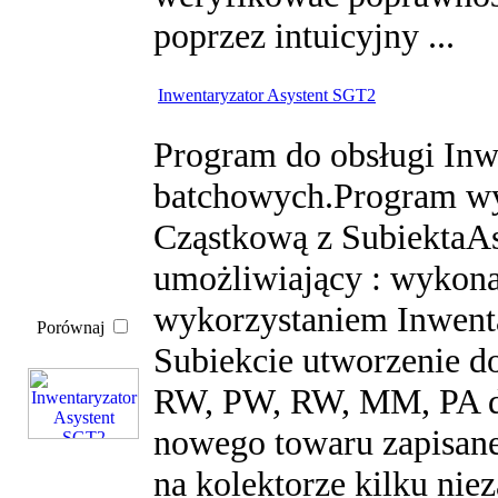
poprzez intuicyjny ...
Inwentaryzator Asystent SGT2
Program do obsługi Inw
batchowych.Program wy
Cząstkową z SubiektaA
umożliwiający : wykona
wykorzystaniem Inwent
Porównaj
Subiekcie utworzenie d
RW, PW, RW, MM, PA do
nowego towaru zapisane
na kolektorze kilku ni