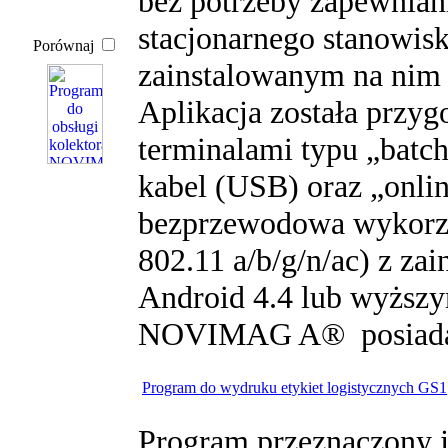
bez potrzeby zapewnian
stacjonarnego stanowi
Porównaj
zainstalowanym na nim
Aplikacja została przy
terminalami typu „batc
kabel (USB) oraz „onli
bezprzewodowa wykorzy
802.11 a/b/g/n/ac) z z
Android 4.4 lub wyższy
NOVIMAG A® posiada m
Program do wydruku etykiet logistycznych GS1
Program przeznaczony j