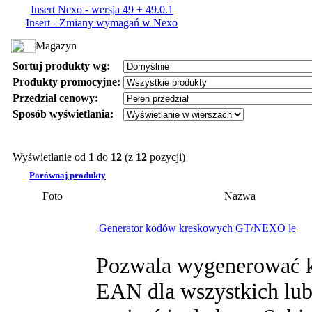
Insert Nexo - wersja 49 + 49.0.1
Insert - Zmiany wymagań w Nexo
Magazyn
Sortuj produkty wg:
Produkty promocyjne:
Przedział cenowy:
Sposób wyświetlania:
Wyświetlanie od
1
do
12
(z
12
pozycji)
Porównaj produkty
Foto
Nazwa
Generator kodów kreskowych GT/NEXO le
Pozwala wygenerować k
EAN dla wszystkich lu