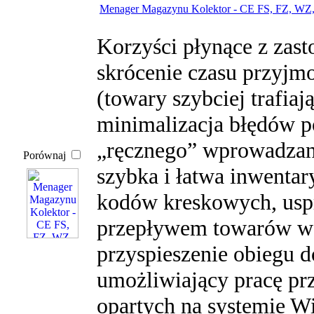
Menager Magazynu Kolektor - CE FS, FZ, WZ,
Korzyści płynące z zas
skrócenie czasu przyjm
(towary szybciej trafiaj
minimalizacja błędów p
„ręcznego” wprowadzan
Porównaj
szybka i łatwa inwentar
kodów kreskowych, usp
przepływem towarów w f
przyspieszenie obiegu
umożliwiający pracę pr
opartych na systemie 