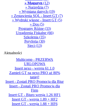
» Magazyn
(12)
» Narzędzia
(7)
» Wymiana danych
(19)
» Zestawienia SQL - Insert GT
(7)
» Wydruki własne - Insert GT
(5)
» Dos
(5)
Programy Różne
(33)
Urządzenia Fiskalne
(66)
Szkolenia
(35)
Peryferia
(30)
Sieci
(13)
Aktualności
Multicomp - PRZERWA
URLOPOWA
Insert nexo - wersja 61.1.0
Zamień GT na nexo PRO aż 80%
taniej!
Insert - Zostań PRO Promocja dla Biur
Insert - Zostań PRO Promocja dla
Firm
Insert GT - Biuro wersja 1.26 HF1
Insert GT - wersja 1.89 + HF2
Insert GT - wersja 1.88 + HF6