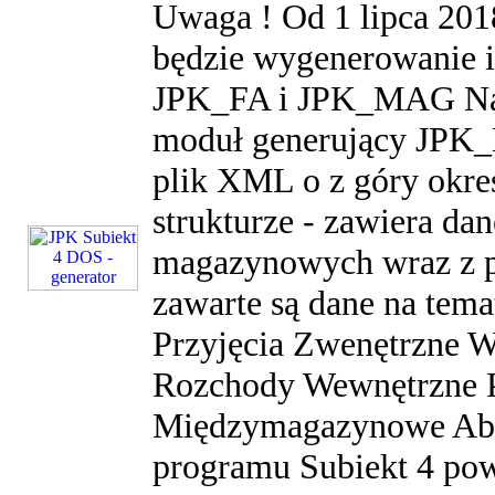
Uwaga ! Od 1 lipca 201
będzie wygenerowanie i
JPK_FA i JPK_MAG Na te
moduł generujący JPK
plik XML o z góry okreś
strukturze - zawiera d
magazynowych wraz z p
zawarte są dane na tem
Przyjęcia Zwenętrzne 
Rozchody Wewnętrzne P
Międzymagazynowe Ab
programu Subiekt 4 pow