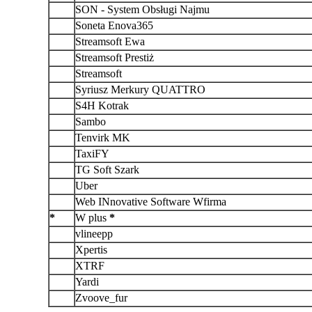
SON - System Obsługi Najmu
Soneta Enova365
Streamsoft Ewa
Streamsoft Prestiż
Streamsoft
Syriusz Merkury QUATTRO
S4H Kotrak
Sambo
Tenvirk MK
TaxiFY
TG Soft Szark
Uber
Web INnovative Software Wfirma
*
W plus
*
vlineepp
Xpertis
XTRF
Yardi
Zvoove_fur