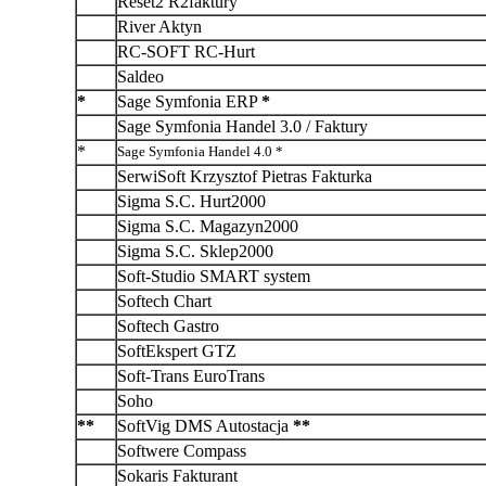
Reset2 R2faktury
River Aktyn
RC-SOFT RC-Hurt
Saldeo
*
Sage Symfonia ERP
*
Sage Symfonia Handel 3.0 / Faktury
*
Sage Symfonia Handel 4.0 *
SerwiSoft Krzysztof Pietras Fakturka
Sigma S.C. Hurt2000
Sigma S.C. Magazyn2000
Sigma S.C. Sklep2000
Soft-Studio SMART system
Softech Chart
Softech Gastro
SoftEkspert GTZ
Soft-Trans EuroTrans
Soho
**
SoftVig DMS Autostacja
**
Softwere Compass
Sokaris Fakturant