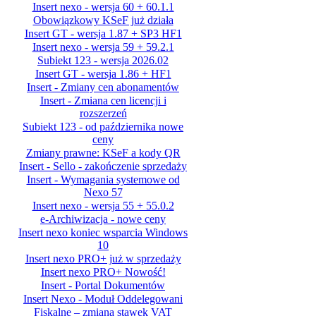
Insert nexo - wersja 60 + 60.1.1
Obowiązkowy KSeF już działa
Insert GT - wersja 1.87 + SP3 HF1
Insert nexo - wersja 59 + 59.2.1
Subiekt 123 - wersja 2026.02
Insert GT - wersja 1.86 + HF1
Insert - Zmiany cen abonamentów
Insert - Zmiana cen licencji i
rozszerzeń
Subiekt 123 - od października nowe
ceny
Zmiany prawne: KSeF a kody QR
Insert - Sello - zakończenie sprzedaży
Insert - Wymagania systemowe od
Nexo 57
Insert nexo - wersja 55 + 55.0.2
e-Archiwizacja - nowe ceny
Insert nexo koniec wsparcia Windows
10
Insert nexo PRO+ już w sprzedaży
Insert nexo PRO+ Nowość!
Insert - Portal Dokumentów
Insert Nexo - Moduł Oddelegowani
Fiskalne – zmiana stawek VAT