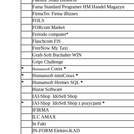
Fama Standard Programer HM Handel Magazyn
FirmaTec Firma iBiznes
FOLS
FORcom Market
Ferrodo computer*
Flaschcom FIS
FreeNow My Taxi
Graft-Soft Buchalter WIN
Grips Challenge
*
Corax
*
Humansoft
*
Humansoft miniCorax
*
*
Humansoft Hermes SQL
*
Huzar Software
IAI-Shop IdoSell Shop
*
IAI-Shop IdoSell Shop z pozycjami
*
IFIRMA
ILC AMAX
In Fakt
IN-FORM Elektro-KAD