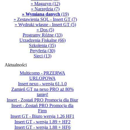
» Magazyn
(12)
» Narzędzia
(7)
» Wymiana danych
(19)
» Zestawienia SQL - Insert GT
(7)
» Wydruki własne - Insert GT
(5)
» Dos
(5)
Programy Różne
(33)
Urządzenia Fiskalne
(66)
Szkolenia
(35)
Peryferia
(30)
Sieci
(13)
Aktualności
Multicomp - PRZERWA
URLOPOWA
Insert nexo - wersja 61.1.0
Zamień GT na nexo PRO aż 80%
taniej!
Insert - Zostań PRO Promocja dla Biur
Insert - Zostań PRO Promocja dla
Firm
Insert GT - Biuro wersja 1.26 HF1
Insert GT - wersja 1.89 + HF2
Insert GT - wersja 1.88 + HF6