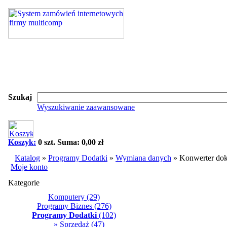
Szukaj
Wyszukiwanie zaawansowane
Koszyk:
0 szt. Suma: 0,00 zł
Katalog
»
Programy Dodatki
»
Wymiana danych
»
Konwerter do
Moje konto
Kategorie
Komputery
(29)
Programy Biznes
(276)
Programy Dodatki
(102)
» Sprzedaż
(47)