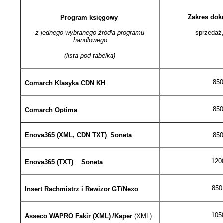
Zakres do
Program księgowy
z jednego wybranego źródła programu
sprzedaż,
handlowego
(lista pod tabelką)
850
Comarch Klasyka CDN KH
850
Comarch Optima
Enova365 (XML, CDN TXT) Soneta
850
1200
Enova365 (TXT) Soneta
850
Insert Rachmistrz i
Rewizor
GT/Nexo
1050
Asseco WAPRO Fakir (XML) /Kaper
(XML)