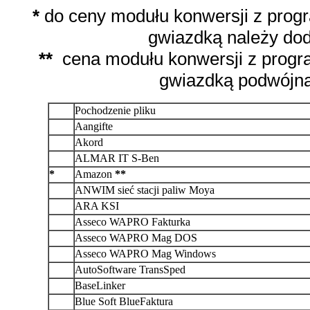
*
do
ceny modułu konwersji z pro
gwiazdką należy do
**
cena modułu konwersji z prog
gwiazdką podwójną
Pochodzenie pliku
Aangifte
Akord
ALMAR IT S-Ben
*
Amazon
**
ANWIM sieć stacji paliw Moya
ARA KSI
Asseco WAPRO Fakturka
Asseco WAPRO Mag DOS
Asseco WAPRO Mag Windows
AutoSoftware TransSped
BaseLinker
Blue Soft BlueFaktura