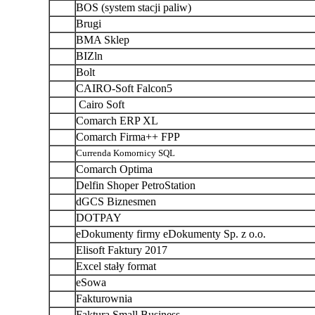
BOS (system stacji paliw)
Brugi
BMA Sklep
BIZln
Bolt
CAIRO-Soft Falcon5
Cairo Soft
Comarch ERP XL
Comarch Firma++ FPP
Currenda Komornicy SQL
Comarch Optima
Delfin Shoper PetroStation
dGCS Biznesmen
DOTPAY
eDokumenty firmy eDokumenty Sp. z o.o.
Elisoft Faktury 2017
Excel stały format
eSowa
Fakturownia
Faktura Small Business