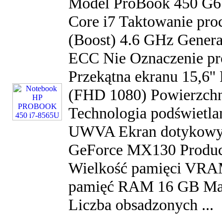
Model ProBook 450 G6 
Core i7 Taktowanie pro
(Boost) 4.6 GHz Gener
ECC Nie Oznaczenie pro
Przekątna ekranu 15,6''
(FHD 1080) Powierzch
Technologia podświetl
UWVA Ekran dotykowy N
GeForce MX130 Produce
Wielkość pamięci VRA
pamięć RAM 16 GB Mak
Liczba obsadzonych ...