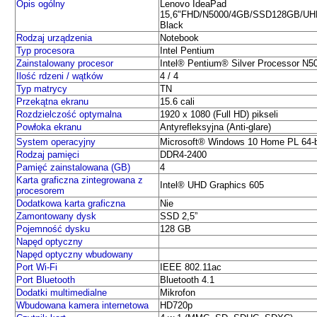
Opis ogólny
Lenovo IdeaPad
15,6"FHD/N5000/4GB/SSD128GB/UH
Black
Rodzaj urządzenia
Notebook
Typ procesora
Intel Pentium
Zainstalowany procesor
Intel® Pentium® Silver Processor N5
Ilość rdzeni / wątków
4 / 4
Typ matrycy
TN
Przekątna ekranu
15.6 cali
Rozdzielczość optymalna
1920 x 1080 (Full HD) pikseli
Powłoka ekranu
Antyrefleksyjna (Anti-glare)
System operacyjny
Microsoft® Windows 10 Home PL 64-b
Rodzaj pamięci
DDR4-2400
Pamięć zainstalowana (GB)
4
Karta graficzna zintegrowana z
Intel® UHD Graphics 605
procesorem
Dodatkowa karta graficzna
Nie
Zamontowany dysk
SSD 2,5”
Pojemność dysku
128 GB
Napęd optyczny
Napęd optyczny wbudowany
Port Wi-Fi
IEEE 802.11ac
Port Bluetooth
Bluetooth 4.1
Dodatki multimedialne
Mikrofon
Wbudowana kamera internetowa
HD720p