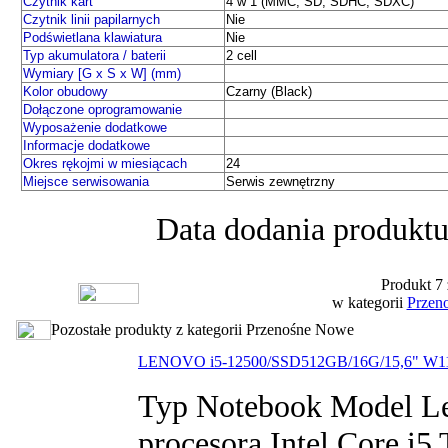
Czytnik kart
4 w 1 (MMC, SD, SDHC, SDXC)
Czytnik linii papilarnych
Nie
Podświetlana klawiatura
Nie
Typ akumulatora / baterii
2 cell
Wymiary [G x S x W] (mm)
Kolor obudowy
Czarny (Black)
Dołączone oprogramowanie
Wyposażenie dodatkowe
Informacje dodatkowe
Okres rękojmi w miesiącach
24
Miejsce serwisowania
Serwis zewnętrzny
Data dodania produktu
Produkt 7 
w kategorii
Przen
Pozostałe produkty z kategorii Przenośne Nowe
LENOVO i5-12500/SSD512GB/16G/15,6" W1
Typ Notebook Model L
procesora Intel Core i5