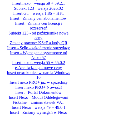
Insert nexo - wersja 59 + 59.2.1
Subiekt 123 - wersja 2026.02
Insert GT - wersja 1.86 + HF1
Insert - Zmiany cen abonamentów
Insert - Zmiana cen licencji i
rozszerzeń
Subiekt 123 - od października nowe
ceny
Zmiany prawne: KSeF a kody QR
Insert - Sello - zakończenie sprzedaży
Insert - Wymagania systemowe od
Nexo 57
Insert nexo - wersja 55 + 55.0.2
e-Archiwizacja - nowe ceny
Insert nexo koniec wsparcia Windows
10
Insert nexo PRO+ już w sprzedaży
Insert nexo PRO+ Nowość!
Insert - Portal Dokumentów
Insert Nexo - Moduł Oddelegowani
Fiskalne – zmiana stawek VAT
Insert Nexo - wersja 49 + 49.0.1
Insert - Zmiany wymagań w Nexo