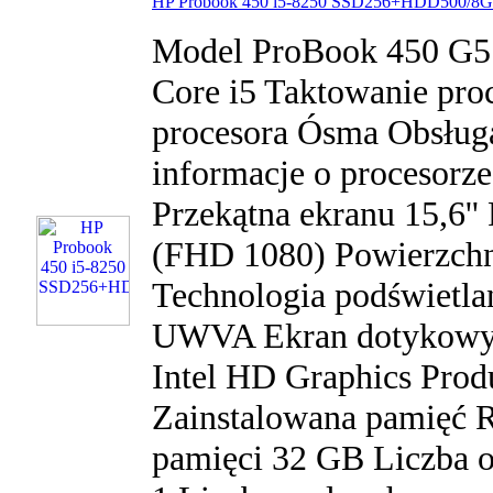
HP Probook 450 i5-8250 SSD256+HDD500/8G
Model ProBook 450 G5 
Core i5 Taktowanie pro
procesora Ósma Obsług
informacje o procesorze
Przekątna ekranu 15,6''
(FHD 1080) Powierzch
Technologia podświetl
UWVA Ekran dotykowy N
Intel HD Graphics Produ
Zainstalowana pamięć 
pamięci 32 GB Liczba 