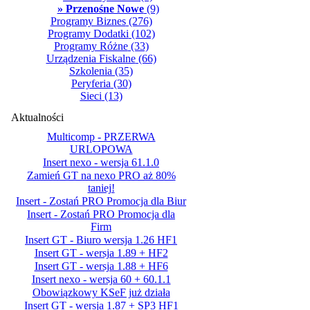
» Przenośne Nowe
(9)
Programy Biznes
(276)
Programy Dodatki
(102)
Programy Różne
(33)
Urządzenia Fiskalne
(66)
Szkolenia
(35)
Peryferia
(30)
Sieci
(13)
Aktualności
Multicomp - PRZERWA
URLOPOWA
Insert nexo - wersja 61.1.0
Zamień GT na nexo PRO aż 80%
taniej!
Insert - Zostań PRO Promocja dla Biur
Insert - Zostań PRO Promocja dla
Firm
Insert GT - Biuro wersja 1.26 HF1
Insert GT - wersja 1.89 + HF2
Insert GT - wersja 1.88 + HF6
Insert nexo - wersja 60 + 60.1.1
Obowiązkowy KSeF już działa
Insert GT - wersja 1.87 + SP3 HF1