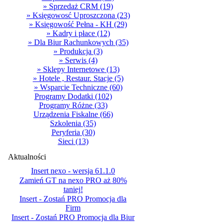
» Sprzedaż CRM
(19)
» Księgowosć Uproszczona
(23)
» Księgowość Pełna - KH
(29)
» Kadry i płace
(12)
» Dla Biur Rachunkowych
(35)
» Produkcja
(3)
» Serwis
(4)
» Sklepy Internetowe
(13)
» Hotele , Restaur. Stacje
(5)
» Wsparcie Techniczne
(60)
Programy Dodatki
(102)
Programy Różne
(33)
Urządzenia Fiskalne
(66)
Szkolenia
(35)
Peryferia
(30)
Sieci
(13)
Aktualności
Insert nexo - wersja 61.1.0
Zamień GT na nexo PRO aż 80%
taniej!
Insert - Zostań PRO Promocja dla
Firm
Insert - Zostań PRO Promocja dla Biur