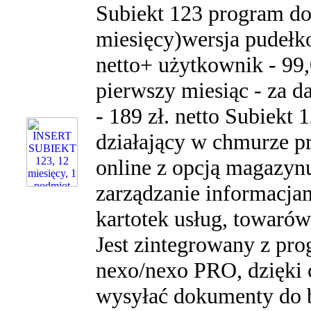
Subiekt 123 program do
miesięcy)wersja pudełko
netto+ użytkownik - 99,
pierwszy miesiąc - za d
- 189 zł. netto Subiekt 
działający w chmurze p
online z opcją magazyn
zarządzanie informacjam
kartotek usług, towarów 
Jest zintegrowany z p
nexo/nexo PRO, dzięki
wysyłać dokumenty do b