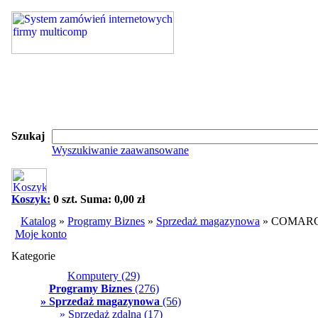
Szukaj
Wyszukiwanie zaawansowane
Koszyk:
0 szt. Suma: 0,00 zł
Katalog
»
Programy Biznes
»
Sprzedaż magazynowa
»
COMARCH 
Moje konto
Kategorie
Komputery
(29)
Programy Biznes
(276)
» Sprzedaż magazynowa
(56)
» Sprzedaż zdalna
(17)