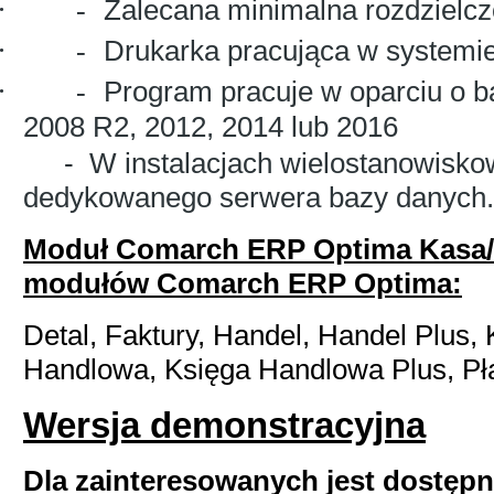
·
Zalecana minimalna rozdzielc
-
·
Drukarka pracująca w systemi
-
·
Program pracuje w oparciu o b
-
2008 R2, 2012, 2014 lub 2016
-
W instalacjach wielostanowisk
dedykowanego serwera bazy danych.
Moduł Comarch ERP Optima Kasa/
modułów Comarch ERP Optima:
Detal, Faktury, Handel, Handel Plus,
Handlowa, Księga Handlowa Plus, Płac
Wersja demonstracyjna
Dla zainteresowanych jest dostęp