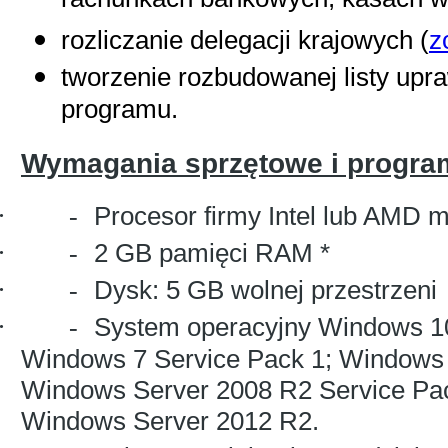
rachunkach bankowych, kasach w
rozliczanie delegacji krajowych (
z
tworzenie rozbudowanej listy upr
programu.
Wymagania sprzętowe i progr
·
Procesor firmy Intel lub AMD 
-
·
2 GB pamięci RAM *
-
·
Dysk: 5 GB wolnej przestrzeni
-
·
System operacyjny Windows 1
-
Windows 7 Service Pack 1; Windows 
Windows Server 2008 R2 Service Pa
Windows Server 2012 R2.