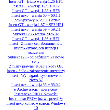
Insert GT - Biuro wersja 1.26 HF1
Insert GT - wersja 1.89 + HF2
Insert GT - wersja 1.88 + HF6
Insert nexo - wersja 60 + 60.1.1
Obowiązkowy KSeF już działa
Insert GT - wersja 1.87 + SP3 HF1
Insert nexo - wersja 59 + 59.2.1
Subiekt 123 - wersja 2026.02
Insert GT - wersja 1.86 + HF1
Insert - Zmiany cen abonamentów
Insert - Zmiana cen licencji i
rozszerzeń
Subiekt 123 - od października nowe
ceny
Zmiany prawne: KSeF a kody QR
Insert - Sello - zakończenie sprzedaży
Insert - Wymagania systemowe od
Nexo 57
Insert nexo - wersja 55 + 55.0.2
e-Archiwizacja - nowe ceny
Insert nexo PRO+ Nowość!
Insert nexo PRO+ już w sprzedaży
Insert nexo koniec wsparcia Windows
10